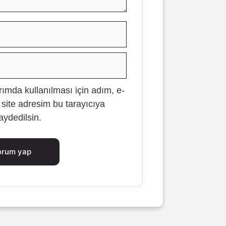
İsim
E-
posta
ımda kullanılması için adım, e-
İnternet
site adresim bu tarayıcıya
sitesi
aydedilsin.