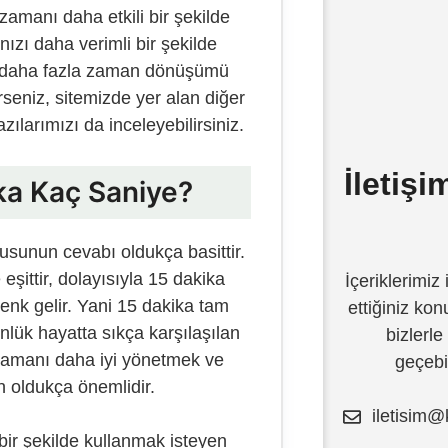
zamanı daha etkili bir şekilde
ınızı daha verimli bir şekilde
er daha fazla zaman dönüşümü
rseniz, sitemizde yer alan diğer
azılarımızı da inceleyebilirsiniz.
İletiş
ka Kaç Saniye?
usunun cevabı oldukça basittir.
eşittir, dolayısıyla 15 dakika
İçeriklerimiz 
nk gelir. Yani 15 dakika tam
ettiğiniz ko
nlük hayatta sıkça karşılaşılan
bizlerle
zamanı daha iyi yönetmek ve
geçebil
n oldukça önemlidir.
iletisim@
 bir şekilde kullanmak isteyen
İçeriğe