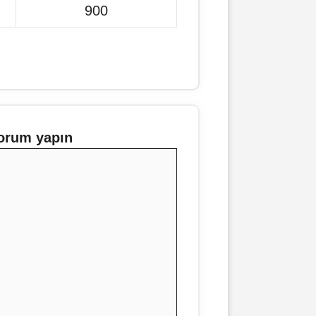
900
orum yapın