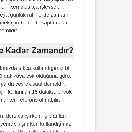
irirken oldukça işlevseldir.
veya günlük rutinlerde zamanı
tmek için bu tür hesaplamalar
nemlidir.
e Kadar Zamandır?
ımızda sıkça kullandığımız bir
60 dakikaya eşit olduğuna göre,
 ya da çeyrek saat demektir.
için kullanılan 15 dakika, birçok
nlarken referans alınabilir.
, ders çalışırken, iş planları
yemek pişirirken kullandığımız
ri olan 15 dakika, verimli bir