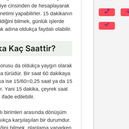
 saniye cinsinden de hesaplayarak
atla
etimi yapabilirler. 15 dakikanın
iğini bilmek, günlük işlerde
 adına oldukça faydalı olabilir.
ka Kaç Saattir?
sorusu da oldukça yaygın olarak
a türüdür. Bir saat 60 dakikaya
kika ise 15/60=0,25 saat ya da 15
r. Yani 15 dakika, çeyrek saat
ifade edilebilir.
ı birimleri arasında dönüşüm
ıkça karşılaşılan bir durumdur.
iğini bilmek, planlama yaparken