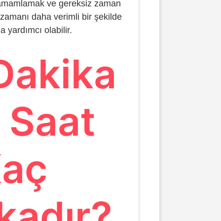
i tamamlamak ve gereksiz zaman
zamanı daha verimli bir şekilde
 yardımcı olabilir.
Dakika
 Saat
aç
kadır?