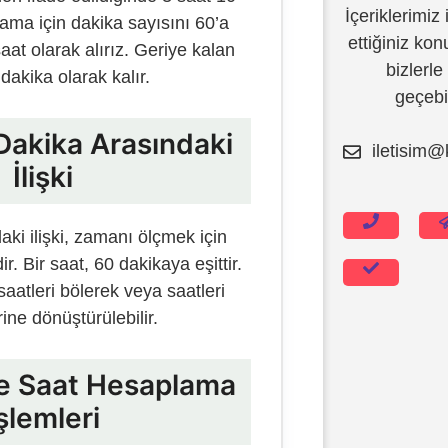
İçeriklerimiz 
ama için dakika sayısını 60’a
ettiğiniz ko
at olarak alırız. Geriye kalan
bizlerle
 dakika olarak kalır.
geçebil
 Dakika Arasındaki
iletisim@
İlişki
İçeriğe
atla
ki ilişki, zamanı ölçmek için
ir. Bir saat, 60 dakikaya eşittir.
saatleri bölerek veya saatleri
rine dönüştürülebilir.
ve Saat Hesaplama
şlemleri