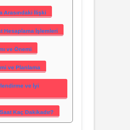
a Arasındaki İlişki
at Hesaplama İşlemleri
mı ve Önemi
imi ve Planlama
lendirme ve İyi
Saat Kaç Dakikadır?