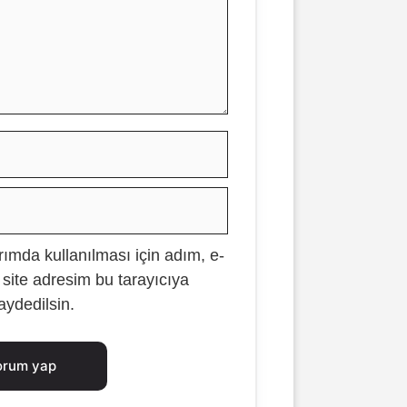
İsim
E-
posta
ımda kullanılması için adım, e-
İnternet
site adresim bu tarayıcıya
sitesi
aydedilsin.