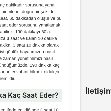
aç dakikadır sorusuna yanıt
irimlerini doğru bir şekilde
saat, 60 dakikadan oluşur ve bu
saat eder sorusunu yanıtlamak
nabiliriz. 190 dakikayı 60’a
za 3 saat ve kalan 10 dakika
dakika, 3 saat 10 dakika olarak
lgiyi günlük hayatımızda nasıl
ve zaman yönetimimizi nasıl
üşündüğümüzde, 190 dakika kaç
sunun cevabını bilmek oldukça
nemlidir.
İletiş
ika Kaç Saat Eder?
en ifade edildiğinde 3 saat 10